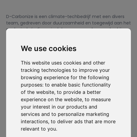
D-Carbonize is een climate-techbedrijf met een divers
team, gedreven door duurzaamheid en toegewijd aan het
ecologisch én financieel duurzamer maken van bedrijven.
We use cookies
Ik wil me inschrijven voor de nieuwsbrief en ga ermee akkoord
om gecontacteerd te worden voor commerciële
This website uses cookies and other
prospectiedoeleinden.
tracking technologies to improve your
browsing experience for the following
Abonneer je op onze nieuwsbrief
purposes:
to enable basic functionality
of the website
,
to provide a better
Oplossingen
Bronnen
D-
Contacteer
experience on the website
,
to measure
Carbonize
ons
Carbon Cockpit
Case studies
Over ons
Contacteer
your interest in our products and
Academie
Blog
ons
Het team
services and to personalize marketing
Webinars
Inloggen in
interactions
,
to deliver ads that are more
Jobs
Media
Carbon
relevant to you
.
Release-
Cockpit
opmerkingen