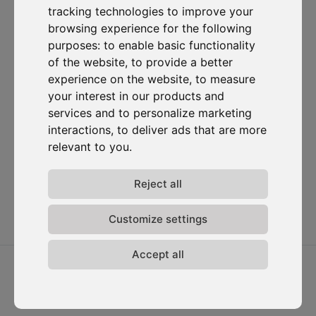
tracking technologies to improve your
Abonneer je op onze nieuwsbrief
browsing experience for the following
purposes:
to enable basic functionality
Oplossingen
Bronnen
D-
Contacteer
of the website
,
to provide a better
Carbonize
ons
Carbon Cockpit
Case studies
experience on the website
,
to measure
Over ons
Contacteer
Academie
Blog
your interest in our products and
ons
Het team
Webinars
services and to personalize marketing
Inloggen in
Jobs
Media
interactions
,
to deliver ads that are more
Carbon
Release-
Cockpit
relevant to you
.
opmerkingen
Privacy van
Reject all
gegevens
Algemene
voorwaarden
Customize settings
Accept all
2026 © D-Carbonize. Alle rechten voorbehouden.