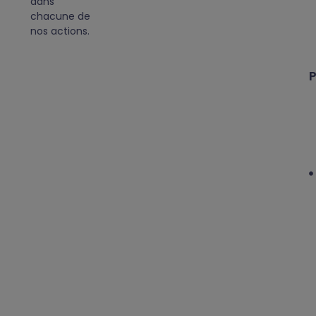
dans
chacune de
nos actions.
P