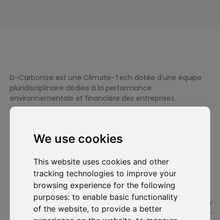
D-Carbonize est une Climate-Tech dotée d'une équipe
pluridisciplinaire dédiée à la performance
environnementale et financière des entreprises.
We use cookies
Je souhaite m'abonner à la newsletter et accepte d'être
contacté à des fins de prospection commerciale.
This website uses cookies and other
S'abonner
tracking technologies to improve your
browsing experience for the following
Solutions
Ressources
D-
Nous
purposes:
to enable basic functionality
Carbonize
contacter
#1. Carbon Cockpit
Etudes de cas
of the website
,
to provide a better
À propos
Contactez-
Académie
Blog