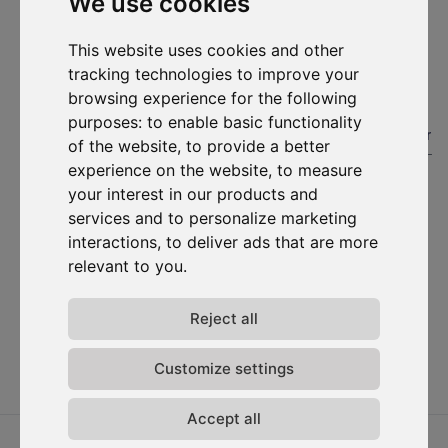
We use cookies
contacté à des fins de prospection commerciale.
This website uses cookies and other
S'abonner
tracking technologies to improve your
browsing experience for the following
Solutions
Ressources
D-
Nous
purposes:
to enable basic functionality
Carbonize
contacter
#1. Carbon Cockpit
Etudes de cas
of the website
,
to provide a better
À propos
Contactez-
Académie
Blog
experience on the website
,
to measure
nous
Rencontrez
Webinaires
your interest in our products and
l'équipe
Connexion
Média
services and to personalize marketing
au Carbon
Rejoignez-
Cockpit
interactions
,
to deliver ads that are more
nous
relevant to you
.
Mises à
jour
Politique de
Reject all
confidentialité
Termes &
Customize settings
conditions
Accept all
2026 ⓒ D-Carbonize. Tous droits réservés.