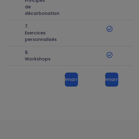
Principes
de
décarbonation
7.
Exercices
personnalisés
8.
Workshops
Démarrer
Démarrer