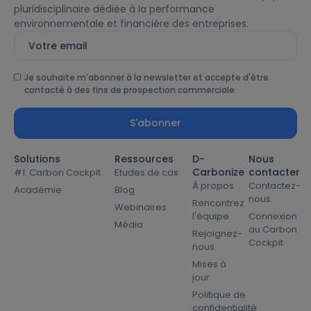
pluridisciplinaire dédiée à la performance
environnementale et financière des entreprises.
Je souhaite m'abonner à la newsletter et accepte d'être
contacté à des fins de prospection commerciale.
S'abonner
Solutions
Ressources
D-
Nous
Carbonize
contacter
#1. Carbon Cockpit
Etudes de cas
À propos
Contactez-
Académie
Blog
nous
Rencontrez
Webinaires
l'équipe
Connexion
Média
au Carbon
Rejoignez-
Cockpit
nous
Mises à
jour
Politique de
confidentialité