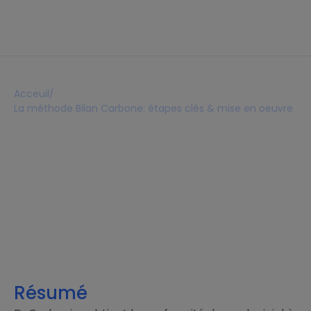
Acceuil
/
La méthode Bilan Carbone: étapes clés & mise en oeuvre
La méthode Bilan Carbone:
étapes clés & mise en
oeuvre
Lecture 16 min
1er avril 2026
Résumé