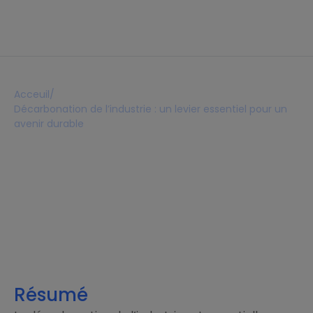
Acceuil
/
Décarbonation de l’industrie : un levier essentiel pour un
avenir durable
Décarbonation de
l’industrie : un levier
essentiel pour un avenir
durable
Lecture 12 mins
24 février 2026
Résumé