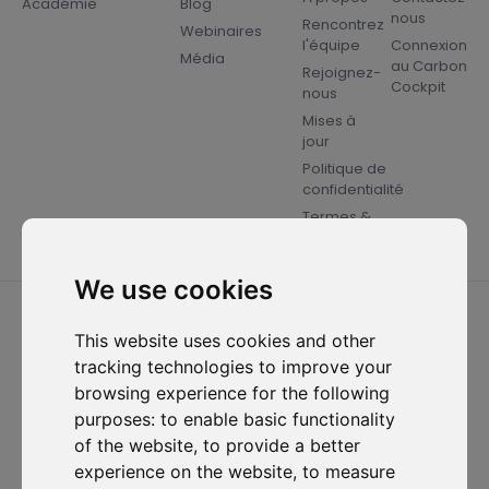
Académie
Blog
nous
Rencontrez
Webinaires
l'équipe
Connexion
Média
au Carbon
Rejoignez-
Cockpit
nous
Mises à
jour
Politique de
confidentialité
Termes &
conditions
We use cookies
2026 ⓒ D-Carbonize. Tous droits réservés.
This website uses cookies and other
tracking technologies to improve your
browsing experience for the following
purposes:
to enable basic functionality
of the website
,
to provide a better
experience on the website
,
to measure