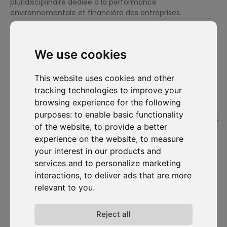
pluridisciplinaire dédiée à la performance
environnementale et financière des entreprises.
We use cookies
Je souhaite m'abonner à la newsletter et accepte d'être
contacté à des fins de prospection commerciale.
This website uses cookies and other
S'abonner
tracking technologies to improve your
browsing experience for the following
Solutions
Ressources
D-
Nous
purposes:
to enable basic functionality
Carbonize
contacter
#1. Carbon Cockpit
Etudes de cas
of the website
,
to provide a better
À propos
Contactez-
Académie
Blog
experience on the website
,
to measure
nous
Rencontrez
Webinaires
your interest in our products and
l'équipe
Connexion
Média
services and to personalize marketing
au Carbon
Rejoignez-
Cockpit
interactions
,
to deliver ads that are more
nous
relevant to you
.
Mises à
jour
Politique de
Reject all
confidentialité