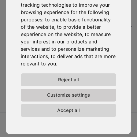
tracking technologies to improve your
S'abonner
browsing experience for the following
purposes:
to enable basic functionality
Solutions
Ressources
D-
Nous
Carbonize
contacter
of the website
,
to provide a better
#1. Carbon Cockpit
Etudes de cas
À propos
Contactez-
experience on the website
,
to measure
Académie
Blog
nous
Rencontrez
your interest in our products and
Webinaires
l'équipe
Connexion
services and to personalize marketing
Média
au Carbon
Rejoignez-
interactions
,
to deliver ads that are more
Cockpit
nous
relevant to you
.
Mises à
jour
Reject all
Politique de
confidentialité
Termes &
Customize settings
conditions
Accept all
2026 ⓒ D-Carbonize. Tous droits réservés.