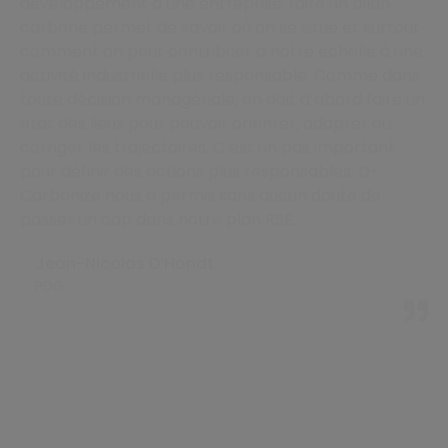
développement d’une entreprise, faire un bilan
carbone permet de savoir où on se situe et surtout
comment on peut contribuer à notre échelle à une
activité industrielle plus responsable. Comme dans
toute décision managériale, on doit d’abord faire un
état des lieux pour pouvoir orienter, adapter ou
corriger les trajectoires. C’est un pas important
pour définir des actions plus responsables. D-
Carbonize nous a permis sans aucun doute de
passer un cap dans notre plan RSE.
Jean-Nicolas D’Hondt
PDG