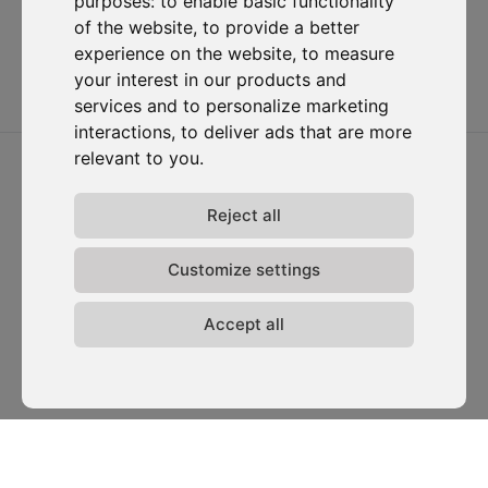
purposes:
to enable basic functionality
of the website
,
to provide a better
Envoyer
experience on the website
,
to measure
your interest in our products and
services and to personalize marketing
interactions
,
to deliver ads that are more
relevant to you
.
Reject all
D-Carbonize est une Climate-Tech dotée d'une équipe
pluridisciplinaire dédiée à la performance
Customize settings
environnementale et financière des entreprises.
Accept all
Je souhaite m'abonner à la newsletter et accepte d'être
contacté à des fins de prospection commerciale.
S'abonner