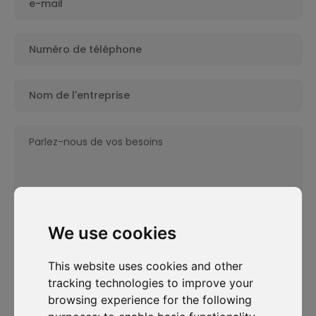
We use cookies
This website uses cookies and other
En remplissant ce formulaire, j'accepte que mes
tracking technologies to improve your
informations personnelles saisies soient utilisées à des
browsing experience for the following
fins de prospection commerciale.