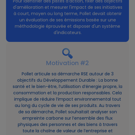
Pour identifier des pistes d'action, fixer des objectifs
d'amélioration et mesurer l'impact de ses initiatives
à court, moyen ou long terme, Pollet devait obtenir
un évaluation de ses émissions basée sur une
méthodologie éprouvée et disposer d'un système
d'indicateurs.
Motivation #2
Pollet articule sa démarche RSE autour de 3
objectifs du Développement Durable : La bonne
santé et le bien-être, l’utilisation d’énergie propre, la
consommation et la production responsables. Cela
implique de réduire l’impact environnemental tout
au long du cycle de vie de ses produits. Au travers
de sa démarche, Pollet souhaitait analyser son
empreinte carbone sur l’ensemble des flux
physiques des personnes et des biens à travers
toute la chaîne de valeur de l’entreprise et