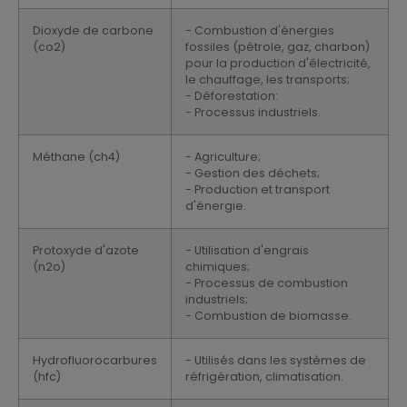
Dioxyde de carbone
- Combustion d'énergies
(co2)
fossiles (pétrole, gaz, charbon)
pour la production d'électricité,
le chauffage, les transports;
- Déforestation:
- Processus industriels.
Méthane (ch4)
- Agriculture;
- Gestion des déchets;
- Production et transport
d'énergie.
Protoxyde d'azote
- Utilisation d'engrais
(n2o)
chimiques;
- Processus de combustion
industriels;
- Combustion de biomasse.
Hydrofluorocarbures
- Utilisés dans les systèmes de
(hfc)
réfrigération, climatisation.