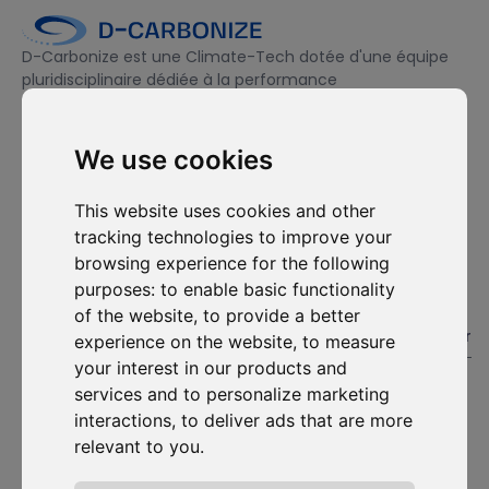
D-Carbonize est une Climate-Tech dotée d'une équipe
pluridisciplinaire dédiée à la performance
environnementale et financière des entreprises.
We use cookies
Je souhaite m'abonner à la newsletter et accepte d'être
contacté à des fins de prospection commerciale.
This website uses cookies and other
tracking technologies to improve your
S'abonner
browsing experience for the following
purposes:
to enable basic functionality
of the website
,
to provide a better
Solutions
Ressources
D-
Nous
Carbonize
contacter
#1. Carbon Cockpit
Etudes de cas
experience on the website
,
to measure
À propos
Contactez-
Académie
Blog
your interest in our products and
nous
Rencontrez
Webinaires
services and to personalize marketing
l'équipe
Connexion
Média
interactions
,
to deliver ads that are more
au Carbon
Rejoignez-
relevant to you
.
Cockpit
nous
Mises à