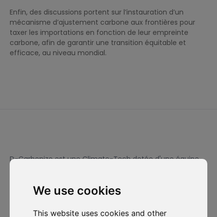
Enfin, des discussions portent sur l’instauration d’un
mécanisme d’ajustement carbone aux frontières pour
taxer les importations en fonction de leur empreinte
carbone, afin de garantir une transition équitable et
efficace, au niveau mondial.
D-Carbonize est une Climate-Tech dotée d'une équipe
pluridisciplinaire dédiée à la performance
environnementale et financière des entreprises.
We use cookies
This website uses cookies and other
Je souhaite m'abonner à la newsletter et accepte d'être