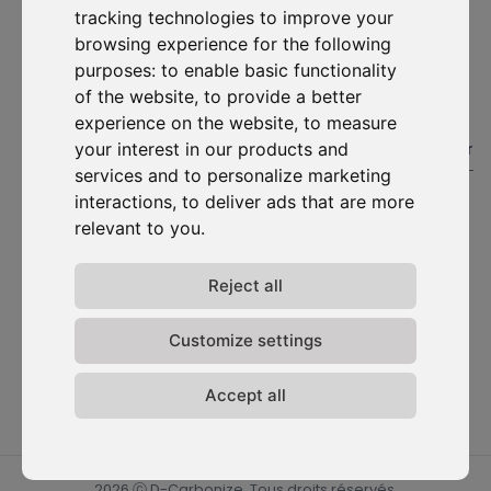
tracking technologies to improve your
contacté à des fins de prospection commerciale.
browsing experience for the following
purposes:
to enable basic functionality
S'abonner
of the website
,
to provide a better
experience on the website
,
to measure
Solutions
Ressources
D-
Nous
Carbonize
contacter
your interest in our products and
#1. Carbon Cockpit
Etudes de cas
À propos
Contactez-
services and to personalize marketing
Académie
Blog
nous
Rencontrez
interactions
,
to deliver ads that are more
Webinaires
l'équipe
Connexion
relevant to you
.
Média
au Carbon
Rejoignez-
Cockpit
nous
Reject all
Mises à
jour
Customize settings
Politique de
confidentialité
Termes &
Accept all
conditions
2026 ⓒ D-Carbonize. Tous droits réservés.