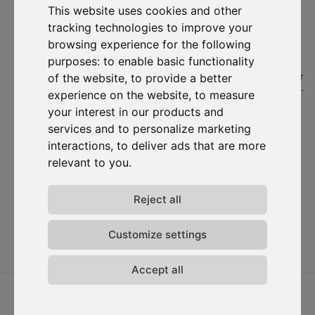
This website uses cookies and other
S'abonner
tracking technologies to improve your
browsing experience for the following
purposes:
to enable basic functionality
Solutions
Ressources
D-
Nous
Carbonize
contacter
#1. Carbon Cockpit
Etudes de cas
of the website
,
to provide a better
À propos
Contactez-
experience on the website
,
to measure
Académie
Blog
nous
Rencontrez
your interest in our products and
Webinaires
l'équipe
Connexion
services and to personalize marketing
Média
au Carbon
Rejoignez-
interactions
,
to deliver ads that are more
Cockpit
nous
relevant to you
.
Mises à
jour
Reject all
Politique de
confidentialité
Termes &
Customize settings
conditions
Accept all
2026 ⓒ D-Carbonize. Tous droits réservés.