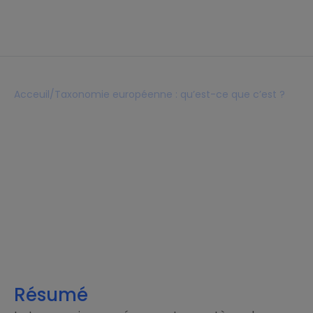
Acceuil
/
Taxonomie européenne : qu’est-ce que c’est ?
Taxonomie européenne :
qu’est-ce que c’est ?
Lecture 4 mins
24 février 2026
Résumé