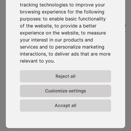
tracking technologies to improve your
S'abonner
browsing experience for the following
purposes:
to enable basic functionality
Solutions
Ressources
D-
Nous
Carbonize
contacter
of the website
,
to provide a better
#1. Carbon Cockpit
Etudes de cas
À propos
Contactez-
experience on the website
,
to measure
Académie
Blog
nous
Rencontrez
your interest in our products and
Webinaires
l'équipe
Connexion
services and to personalize marketing
Média
au Carbon
Rejoignez-
interactions
,
to deliver ads that are more
Cockpit
nous
relevant to you
.
Mises à
jour
Reject all
Politique de
confidentialité
Termes &
Customize settings
conditions
Accept all
2026 ⓒ D-Carbonize. Tous droits réservés.