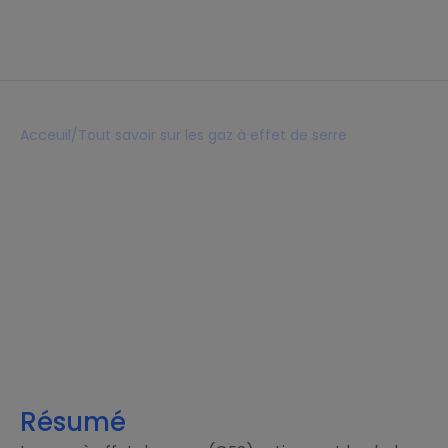
Acceuil
/
Tout savoir sur les gaz à effet de serre
Tout savoir sur les gaz à
effet de serre
Lecture 8 mins
23 février 2026
Résumé