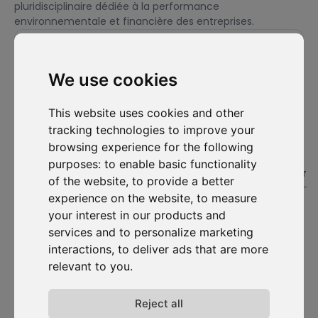
pluridisciplinaire dédiée à la performance
environnementale et financière des entreprises.
We use cookies
Je souhaite m'abonner à la newsletter et accepte d'être
contacté à des fins de prospection commerciale.
This website uses cookies and other
S'abonner
tracking technologies to improve your
browsing experience for the following
Solutions
Ressources
D-
Nous
purposes:
to enable basic functionality
Carbonize
contacter
#1. Carbon Cockpit
Etudes de cas
of the website
,
to provide a better
À propos
Contactez-
Académie
Blog
experience on the website
,
to measure
nous
Rencontrez
Webinaires
your interest in our products and
l'équipe
Connexion
Média
services and to personalize marketing
au Carbon
Rejoignez-
Cockpit
interactions
,
to deliver ads that are more
nous
relevant to you
.
Mises à
jour
Politique de
Reject all
confidentialité